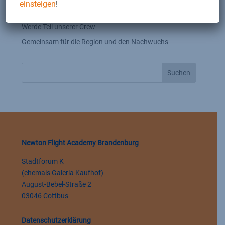
einsteigen
!
Brandenburg
Werde Teil unserer Crew
Gemeinsam für die Region und den Nachwuchs
Suchen
Newton Flight Academy Brandenburg
Stadtforum K
(ehemals Galeria Kaufhof)
August-Bebel-Straße 2
03046 Cottbus
Datenschutzerklärung